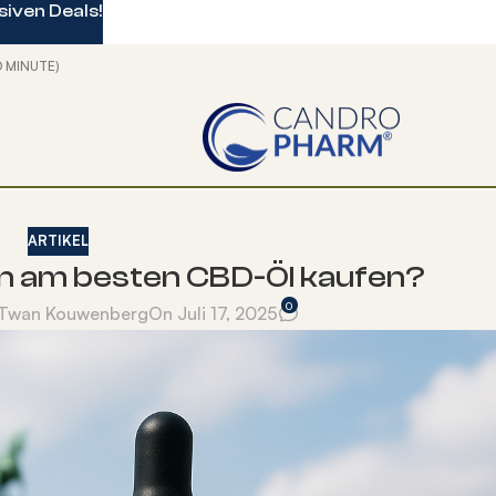
iven Deals!
O MINUTE)
ARTIKEL
in am besten CBD-Öl kaufen?
0
Twan Kouwenberg
On Juli 17, 2025