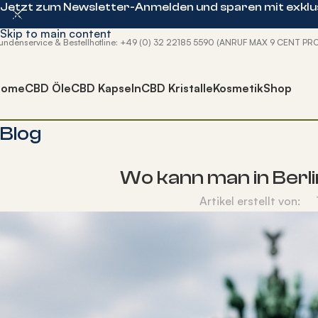
Jetzt zum Newsletter-Anmelden und sparen mit exklus
Skip to navigation
Skip to main content
undenservice & Bestellhotline: +49 (0) 32 22185 5590 (ANRUF MAX 9 CENT PR
Home
CBD Öle
CBD Kapseln
CBD Kristalle
Kosmetik
Shop
Blog
Wo kann man in Berl
Artikel erstellt von: