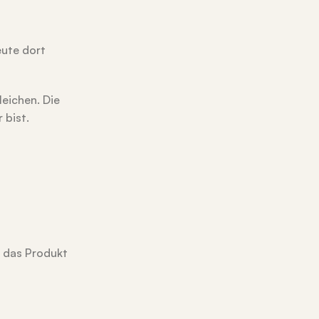
eute dort
leichen. Die
 bist.
t das Produkt