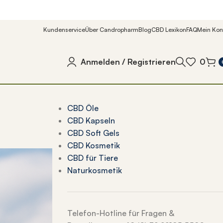
Kundenservice
Über Candropharm
Blog
CBD Lexikon
FAQ
Mein Kon
Anmelden / Registrieren
0
CBD Öle
CBD Kapseln
CBD Soft Gels
CBD Kosmetik
CBD für Tiere
Naturkosmetik
Telefon-Hotline für Fragen &