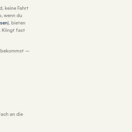
d, keine Fahrt
p, wenn du
esen
), bieten
 Klingt fast
du bekommst –
fach an die