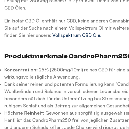
Lösung mit 2500mg reinem CBD pro 10ml. Damit zählt die
CBD Ölen.
Ein Isolat CBD Öl enthält nur CBD, keine anderen Cannab
Sie auf der Suche nach einem Vollspektrum Öl mit weiter
finden Sie hier unsere:
Vollspektrum CBD Öle.
Produktmerkmale CandroPharm250
Konzentration:
25% (2500mg/10ml) reines CBD für eine
wirkungsvolle tägliche Anwendung.
Dank seiner reinen und potenten Formulierung kann "Can
Wohlbefinden und Balance in verschiedenen Lebensbereich
besonders nützlich für die Unterstützung bei Stressman
ruhigem Schlaf und als Beitrag zur allgemeinen Gesundhei
Höchste Reinheit:
Gewonnen aus sorgfältig ausgewählte
Hanf, ist das CandroPharm250 frei von jeglichen Zusätzen
und anderen Schadstoffen. Jede Charge wird rigoros gete