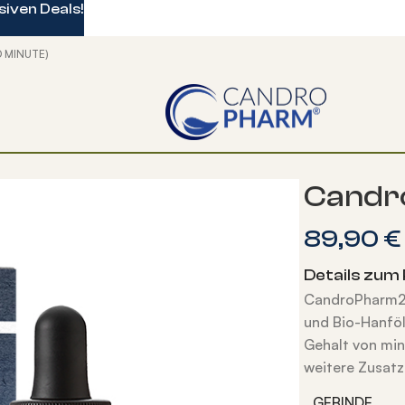
iven Deals!
O MINUTE)
D Öl
Candr
89,90
€
Details zum 
CandroPharm25
und Bio-Hanfö
Gehalt von min
weitere Zusatz
GEBINDE