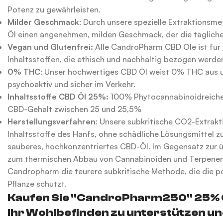
Potenz zu gewährleisten.
Milder Geschmack
: Durch unsere spezielle Extraktions
Öl einen angenehmen, milden Geschmack, der die tägliche
Vegan und Glutenfrei:
Alle CandroPharm CBD Öle ist für 
Inhaltsstoffen, die ethisch und nachhaltig bezogen werde
0% THC
: Unser hochwertiges CBD Öl weist 0% THC aus u
psychoaktiv und sicher im Verkehr.
Inhaltsstoffe CBD Öl 25%:
100% Phytocannabinoidreiche
CBD-Gehalt zwischen 25 und 25,5%
Herstellungsverfahren
: Unsere subkritische CO2-Extrakt
Inhaltsstoffe des Hanfs, ohne schädliche Lösungsmittel zu
sauberes, hochkonzentriertes CBD-Öl. Im Gegensatz zur ü
zum thermischen Abbau von Cannabinoiden und Terpenen
Candropharm die teurere subkritische Methode, die die po
Pflanze schützt.
Kaufen Sie "CandroPharm250" 25% C
Ihr Wohlbefinden zu unterstützen un