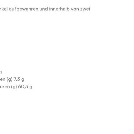
kel aufbewahren und innerhalb von zwei
g
n (g) 7,3 g
ren (g) 60,3 g