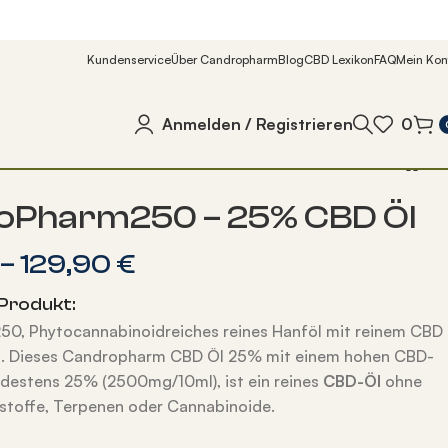
Kundenservice
Über Candropharm
Blog
CBD Lexikon
FAQ
Mein Kon
Anmelden / Registrieren
0
oPharm250 – 25% CBD Öl
–
129,90
€
Produkt:
0, Phytocannabinoidreiches reines Hanföl mit reinem CBD
l. Dieses Candropharm CBD Öl 25% mit einem hohen CBD-
destens 25% (2500mg/10ml), ist ein reines
CBD-Öl
ohne
stoffe, Terpenen oder Cannabinoide.