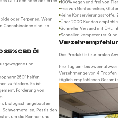
ses Öl zu den hoch dosierten
100% vegan und frei von Tie
Frei von Gentechniken, Glute
Keine Konservierungsstoffe, Z
inoide oder Terpenen. Wenn
Über 2000 Kunden empfehlen
en Cannabinoiden sind, so
Schneller Versand mit DHL in
Schneller, kompetenter Kund
Verzehrempfehlun
 25% CBD Öl
Das Produkt ist zur oralen A
 ausgewogene und
Pro Tag ein- bis zweimal zwei
Verzehrmenge von 4 Tropfen a
dropharm250" helfen,
täglich empfohlenen Gesamt
en zu fördern. Es ist
agement, Förderung von
t.
m, biologisch angebautem
, Schwermetallen, Pestiziden
stet, um die Reinheit und