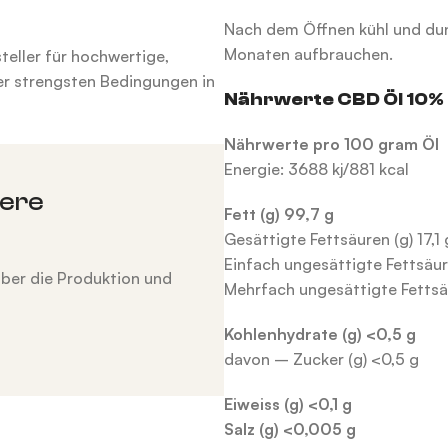
Nach dem Öffnen kühl und dun
Monaten aufbrauchen.
eller für hochwertige,
er strengsten Bedingungen in
Nährwerte CBD Öl 10%
Nährwerte pro 100 gram Öl
Energie: 3688 kj/881 kcal
sere
Fett (g) 99,7 g
Gesättigte Fettsäuren (g) 17,1 
Einfach ungesättigte Fettsäure
über die Produktion und
Mehrfach ungesättigte Fettsäu
Kohlenhydrate (g) <0,5 g
davon – Zucker (g) <0,5 g
Eiweiss (g) <0,1 g
Salz (g) <0,005 g