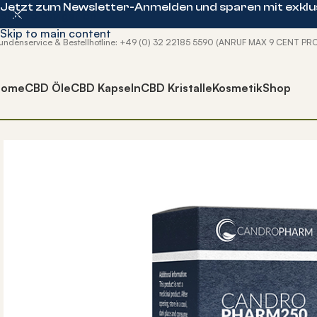
Jetzt zum Newsletter-Anmelden und sparen mit exklus
Skip to navigation
Skip to main content
undenservice & Bestellhotline: +49 (0) 32 22185 5590 (ANRUF MAX 9 CENT PR
Home
CBD Öle
CBD Kapseln
CBD Kristalle
Kosmetik
Shop
Start
CBD Öle
Isolat CBD Öle
CandroPharm250 – 25% CB