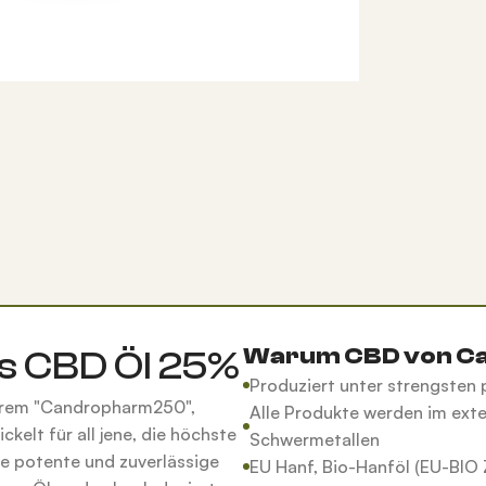
Warum CBD von C
s CBD Öl 25%
Produziert unter strengste
nserem "Candropharm250",
Alle Produkte werden im exte
elt für all jene, die höchste
Schwermetallen
ine potente und zuverlässige
EU Hanf, Bio-Hanföl (EU-BIO Z