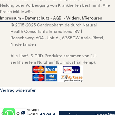
Heilung oder Vorbeugung von Krankheiten bestimmt. Alle
Preise inkl. MwSt.
Impressum
-
Datenschutz
-
AGB -
Widerruf/Retouren
© 2015-2025 Candropharm.de durch Natural
Health Consultants International BV |
Bosscheweg 60A -Unit 6-, 5735GW Aarle-Rixtel,
Niederlanden
Alle Hanf- & CBD-Produkte stammen von EU-
zertifiziertem Nutzhanf (EU Industrial Hemp).
Vertrag widerrufen
CandroKaps
0
49,95
€
In den Wa
– 25mg CBD