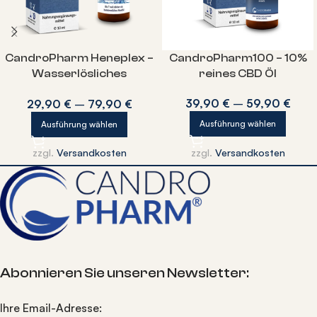
CandroPharm Heneplex –
CandroPharm100 – 10%
Wasserlösliches
reines CBD Öl
Vollspektrum CBD
39,90
€
–
59,90
€
29,90
€
–
79,90
€
Ausführung wählen
Ausführung wählen
zzgl.
Versandkosten
zzgl.
Versandkosten
Abonnieren Sie unseren Newsletter:
Ihre Email-Adresse: