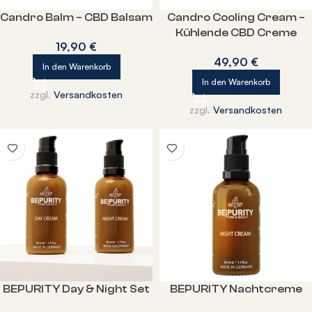
Candro Balm – CBD Balsam
Candro Cooling Cream –
Kühlende CBD Creme
19,90
€
49,90
€
In den Warenkorb
In den Warenkorb
zzgl.
Versandkosten
zzgl.
Versandkosten
BEPURITY Day & Night Set
BEPURITY Nachtcreme