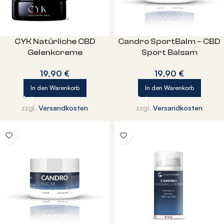
CYK Natürliche CBD
Candro SportBalm – CBD
Gelenkcreme
Sport Balsam
19,90
€
19,90
€
In den Warenkorb
In den Warenkorb
zzgl.
Versandkosten
zzgl.
Versandkosten