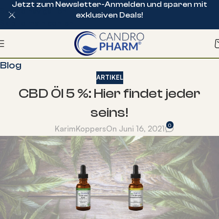
Jetzt zum Newsletter-Anmelden und sparen mit
Skip to navigation
exklusiven Deals!
Skip to main content
Blog
ARTIKEL
CBD Öl 5 %: Hier findet jeder
seins!
0
KarimKoppers
On Juni 16, 2021